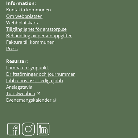
Information:
Kontakta kommunen
Om webbplatsen
Webbplatskarta
Tillgänglighet för grastorp.se
Behandling av personuppgifter
Faktura till kommunen
Press
Resurser:
Lämna en synpunkt 
Driftstörningar och journummer
Jobba hos oss - lediga jobb
Anslagstavla
Länk till annan webbplats.
Turistwebben
Länk till annan webbplats.
Evenemangskalender