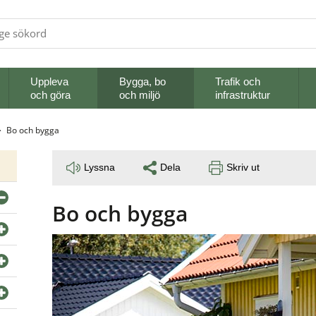
Uppleva
Bygga, bo
Trafik och
och göra
och miljö
infrastruktur
Bo och bygga
Lyssna
Dela
Skriv ut
Bo och bygga