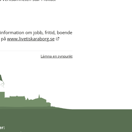
 information om jobb, fritid, boende 
Länk till annan webbplats.
 på 
www.livetiskaraborg.se
Lämna en synpunkt
er: