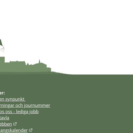
er:
en synpunkt 
örningar och journummer
os oss - lediga jobb
tavla
Länk till annan webbplats.
webben
Länk till annan webbplats.
angskalender