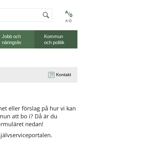
A-Ö
Jobb och
Kommun
näringsliv
och politik
Kontakt
eller förslag på hur vi kan 
n att bo i? Då är du 
ormuläret nedan!
jälvserviceportalen.