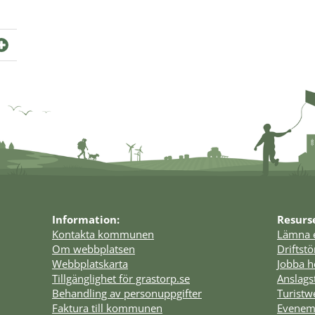
Information:
Resurs
Kontakta kommunen
Lämna 
Om webbplatsen
Driftst
Webbplatskarta
Jobba h
Tillgänglighet för grastorp.se
Anslags
Behandling av personuppgifter
Turist
Faktura till kommunen
Evenem