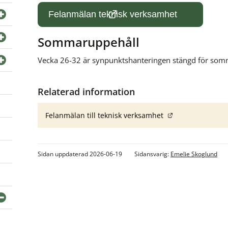
Felanmälan teknisk verksamhet
(länk till annan webbplats)
Sommaruppehåll
Vecka 26-32 är synpunktshanteringen stängd för som
Relaterad information
Länk till annan
Felanmälan till teknisk verksamhet
Sidan uppdaterad 2026-06-19
Sidansvarig:
Emelie Skoglund