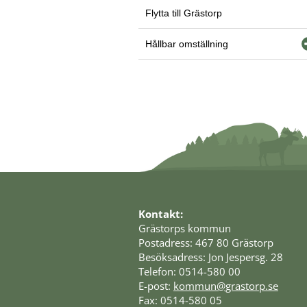
Flytta till Grästorp
Hållbar omställning
Kontakt:
Grästorps kommun
Postadress: 467 80 Grästorp
Besöksadress: Jon Jespersg. 28
Telefon: 0514-580 00
E-post: 
kommun@grastorp.se
Fax: 0514-580 05