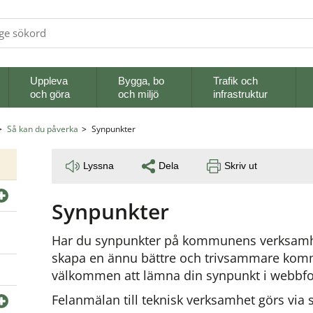
Uppleva
Bygga, bo
Trafik och
och göra
och miljö
infrastruktur
Så kan du påverka
Synpunkter
Lyssna
Dela
Skriv ut
Synpunkter
Har du synpunkter på kommunens verksamhet 
skapa en ännu bättre och trivsammare kommu
välkommen att lämna din synpunkt i webbf
Felanmälan till teknisk verksamhet görs via s