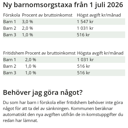
Ny barnomsorgstaxa från 1 juli 2026
Förskola
Procent av bruttoinkomst
Högst avgift kr/månad
Barn 1
3,0 %
1 547 kr
Barn 2
2,0 %
1 031 kr
Barn 3
1,0 %
516 kr
Fritidshem
Procent av bruttoinkomst
Högsta avgift kr/månad
Barn 1
2,0 %
1 031 kr
Barn 2
1,0 %
516 kr
Barn 3
1,0 %
516 kr
Behöver jag göra något?
Du som har barn i förskola eller fritidshem behöver inte göra 
något för att ta del av sänkningen. Kommunen beräknar 
automatiskt den nya avgiften utifrån de in-komstuppgifter du 
redan har lämnat.