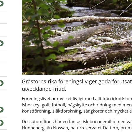
Grästorps rika föreningsliv ger goda förutsätt
utvecklande fritid.
Föreningslivet är mycket livligt med allt från idrotts
ishockey, golf, fotboll, bågskytte och ridning med mera
konstförening, släktforskning, sångkörer och mycket a
Dessutom finns här en fantastisk boendemiljö med va
Hunneberg, ån Nossan, naturreservatet Dättern, prome