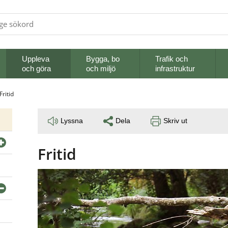
Uppleva
Bygga, bo
Trafik och
och göra
och miljö
infrastruktur
Fritid
Lyssna
Dela
Skriv ut
Fritid