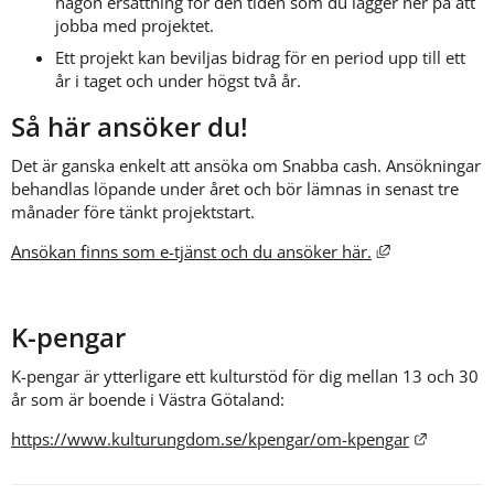
någon ersättning för den tiden som du lägger ner på att 
jobba med projektet.
Ett projekt kan beviljas bidrag för en period upp till ett 
år i taget och under högst två år.
Så här ansöker du!
Det är ganska enkelt att ansöka om Snabba cash. Ansökningar 
behandlas löpande under året och bör lämnas in senast tre 
månader före tänkt projektstart.
Länk till anna
Ansökan finns som e-tjänst och du ansöker här.
K-pengar
K-pengar är ytterligare ett kulturstöd för dig mellan 13 och 30 
år som är boende i Västra Götaland:
Länk til
https://www.kulturungdom.se/kpengar/om-kpengar