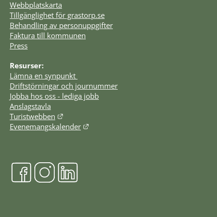
Webbplatskarta
Tillgänglighet för grastorp.se
Behandling av personuppgifter
Faktura till kommunen
Press
Resurser:
Lämna en synpunkt 
Driftstörningar och journummer
Jobba hos oss - lediga jobb
Anslagstavla
Länk till annan webbplats.
Turistwebben
Länk till annan webbplats.
Evenemangskalender