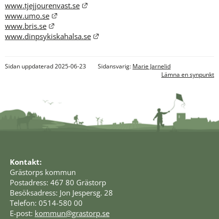
Länk till annan webbplats.
www.tjejjourenvast.se
Länk till annan webbplats.
www.umo.se
Länk till annan webbplats.
www.bris.se
Länk till annan webbplats.
www.dinpsykiskahalsa.se
Sidan uppdaterad 2025-06-23
Sidansvarig:
Marie Jarnelid
Lämna en synpunkt
Kontakt:
Grästorps kommun
Postadress: 467 80 Grästorp
Besöksadress: Jon Jespersg. 28
Telefon: 0514-580 00
E-post: 
kommun@grastorp.se