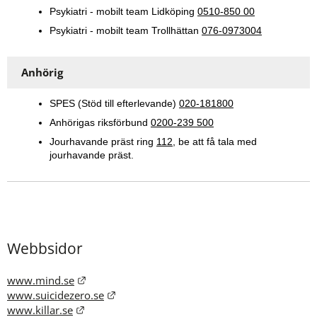
Psykiatri - mobilt team Lidköping 
0510-850 00
Psykiatri - mobilt team Trollhättan 
076-0973004
Anhörig
SPES (Stöd till efterlevande) 
020-181800
Anhörigas riksförbund 
0200-239 500
Jourhavande präst ring 
112
, be att få tala med 
jourhavande präst.
Webbsidor
Länk till annan webbplats.
www.mind.se
Länk till annan webbplats.
www.suicidezero.se
Länk till annan webbplats.
www.killar.se