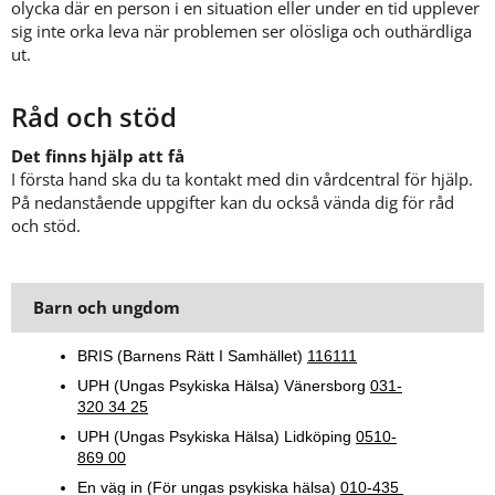
olycka där en person i en situation eller under en tid upplever 
sig inte orka leva när problemen ser olösliga och outhärdliga 
ut.
Råd och stöd
Det finns hjälp att få
I första hand ska du ta kontakt med din vårdcentral för hjälp. 
På nedanstående uppgifter kan du också vända dig för råd 
och stöd.
Barn och ungdom
BRIS (Barnens Rätt I Samhället) 
116111
UPH (Ungas Psykiska Hälsa) Vänersborg 
031-
320 34 25
UPH (Ungas Psykiska Hälsa) Lidköping 
0510-
869 00
En väg in (För ungas psykiska hälsa) 
010-435 