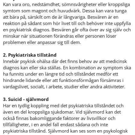
Kan vara oro, nedstämdhet, sömnsvårigheter eller kroppsliga 
symtom som magont och huvudvärk. Dessa kan vara tunga 
att bära på, särskilt om de är långvariga. Besvären är en 
reaktion på sådant som hör livet till och behöver inte uppfylla 
en psykiatrisk diagnos. Besvären går ofta över av sig själv och 
minskar när situationen förändras eller personen löser 
problemen eller anpassar sig till dem. 
2. Psykiatriska tillstånd
Innebär psykisk ohälsa där det finns behov av att medicinsk 
diagnos kan eller ska ställas. En kombination av symptom ska 
ha funnits under en längre tid och tillståndet medför ett 
hindrande lidande eller att funktionsförmågan försämras i 
vardagslivet, socialt, i arbete, studier eller andra aktiviteter.
3. Suicid - självmord
Har en tydlig koppling med det psykiatriska tillståndet och 
även en del kroppsliga sjukdomar. Vid självmord kan det 
också finnas bakomliggande faktorer av livsvillkor och 
tillfälligheter, i en andel fall endast sådana och inte 
psykiatriska tillstånd. Självmord kan ses som en psykologisk 