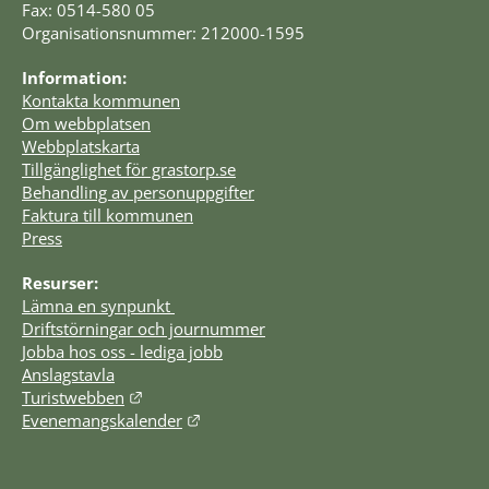
Fax: 0514-580 05
Organisationsnummer: 212000-1595
Information:
Kontakta kommunen
Om webbplatsen
Webbplatskarta
Tillgänglighet för grastorp.se
Behandling av personuppgifter
Faktura till kommunen
Press
Resurser:
Lämna en synpunkt 
Driftstörningar och journummer
Jobba hos oss - lediga jobb
Anslagstavla
Länk till annan webbplats.
Turistwebben
Länk till annan webbplats.
Evenemangskalender