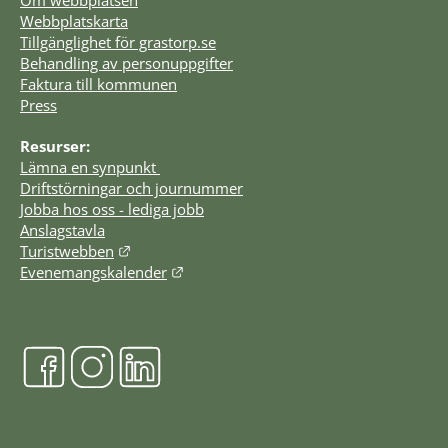
Webbplatskarta
Tillgänglighet för grastorp.se
Behandling av personuppgifter
Faktura till kommunen
Press
Resurser:
Lämna en synpunkt 
Driftstörningar och journummer
Jobba hos oss - lediga jobb
Anslagstavla
Länk till annan webbplats.
Turistwebben
Länk till annan webbplats.
Evenemangskalender