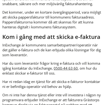
snabbare, säkrare och mer miljövänlig fakturahantering.
Det kommer, under en kortare övergångsperiod, vara möjligt 
att skicka pappersfakturor till kommunens fakturaadress. 
Pappersfakturorna kommer då att skannas för att kunna 
hanteras digitalt i kommunens fakturasystem.
Kom i gång med att skicka e-faktura
InExchange är kommunens samarbetspartner/operatör när 
det gäller e-faktura och de kan erbjuda olika lösningar för dig 
som leverantör.
Har du som leverantör frågor kring e-faktura och vill komma 
igång kontaktar du InExchange, 
0500-44 63 60
, om hur du 
enklast skickar e-fakturor till oss.
Har ni redan idag en tjänst för att skicka e-fakturor kontaktar 
ni er befintliga operatör vid behov av hjälp.
Om ni inte har denna tjänst eller inte vill investera i någon ny 
programvara erbjuder InExchange er att fakturera Grästorps 
kommun direkt via en fakturaportal på webben med ett 