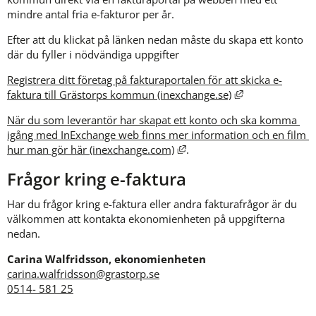
mindre antal fria e-fakturor per år.
Efter att du klickat på länken nedan måste du skapa ett konto 
där du fyller i nödvändiga uppgifter
Registrera ditt företag på fakturaportalen för att skicka e-
Länk till annan
faktura till Grästorps kommun (inexchange.se)
När du som leverantör har skapat ett konto och ska komma 
igång med InExchange web finns mer information och en film 
Länk till annan webbplats, 
hur man gör här (inexchange.com)
.
Frågor kring e-faktura
Har du frågor kring e-faktura eller andra fakturafrågor är du 
välkommen att kontakta ekonomienheten på uppgifterna 
nedan.
Carina Walfridsson, ekonomienheten
carina.walfridsson@grastorp.se
0514- 581 25