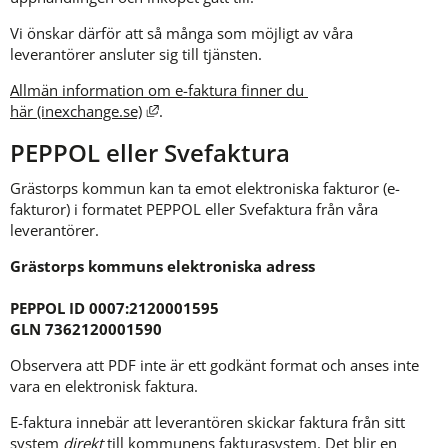
Vi önskar därför att så många som möjligt av våra 
leverantörer ansluter sig till tjänsten.
Allmän information om e-faktura finner du 
Länk till annan webbplats, öppnas i nytt fö
här (inexchange.se)
.
PEPPOL eller Svefaktura
Grästorps kommun kan ta emot elektroniska fakturor (e-
fakturor) i formatet PEPPOL eller Svefaktura från våra 
leverantörer.
Grästorps kommuns elektroniska adress
PEPPOL ID 0007:2120001595
GLN 7362120001590
Observera att PDF inte är ett godkänt format och anses inte 
vara en elektronisk faktura.
E-faktura innebär att leverantören skickar faktura från sitt 
system 
direkt
 till kommunens fakturasystem. Det blir en 