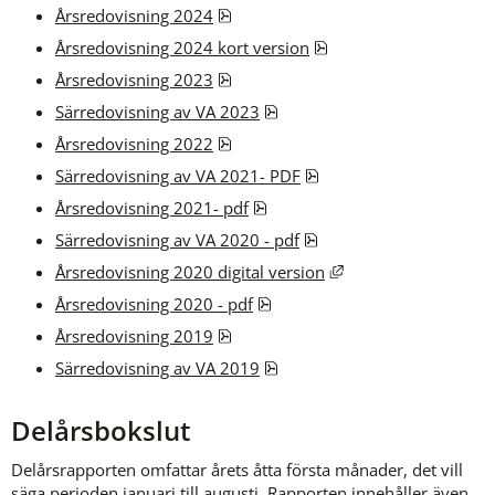
pdf, 4.5 MB.
Årsredovisning 2024
pdf, 12.1 MB.
Årsredovisning 2024 kort version
pdf, 4.5 MB.
Årsredovisning 2023
pdf, 259 kB.
Särredovisning av VA 2023
pdf, 972.3 kB.
Årsredovisning 2022
pdf, 266.2 kB.
Särredovisning av VA 2021- PDF
pdf, 3.1 MB.
Årsredovisning 2021- pdf
pdf, 449.1 kB, öppnas i 
Särredovisning av VA 2020 - pdf
Länk till annan webb
Årsredovisning 2020 digital version
pdf, 4 MB.
Årsredovisning 2020 - pdf
pdf, 8.1 MB.
Årsredovisning 2019
pdf, 409.2 kB.
Särredovisning av VA 2019
Delårsbokslut
Delårsrapporten omfattar årets åtta första månader, det vill 
säga perioden januari till augusti. Rapporten innehåller även 