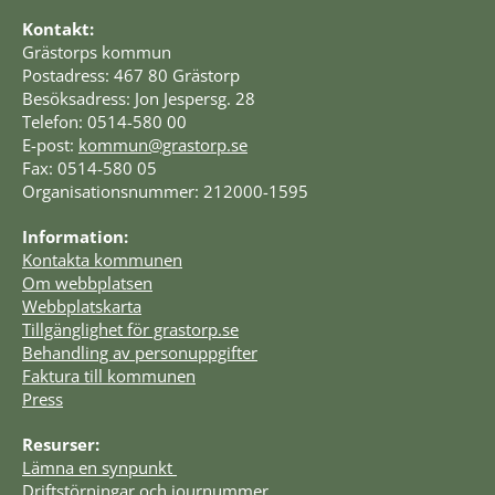
Kontakt:
Grästorps kommun
Postadress: 467 80 Grästorp
Besöksadress: Jon Jespersg. 28
Telefon: 0514-580 00
E-post: 
kommun@grastorp.se
Fax: 0514-580 05
Organisationsnummer: 212000-1595
Information:
Kontakta kommunen
Om webbplatsen
Webbplatskarta
Tillgänglighet för grastorp.se
Behandling av personuppgifter
Faktura till kommunen
Press
Resurser:
Lämna en synpunkt 
Driftstörningar och journummer