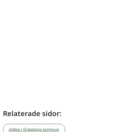
Relaterade sidor:
Jobba i Grästorps kommun