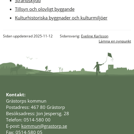
Strandskydd
Tillsyn och olovligt byggande
Kulturhistoriska byggnader och kulturmiljöer
Sidan uppdaterad 2025-11-12
Sidansvarig:
Eveline Karlsson
Lämna en synpunkt
Kontakt:
Grästorps kommun
Postadress: 467 80 Grästorp
Besöksadress: Jon Jespersg. 28
Telefon: 0514-580 00
E-post: 
kommun@grastorp.se
Fax: 0514-580 05