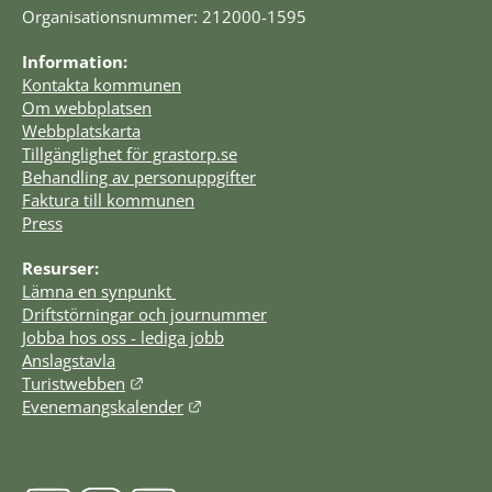
Organisationsnummer: 212000-1595
Information:
Kontakta kommunen
Om webbplatsen
Webbplatskarta
Tillgänglighet för grastorp.se
Behandling av personuppgifter
Faktura till kommunen
Press
Resurser:
Lämna en synpunkt 
Driftstörningar och journummer
Jobba hos oss - lediga jobb
Anslagstavla
Länk till annan webbplats.
Turistwebben
Länk till annan webbplats.
Evenemangskalender