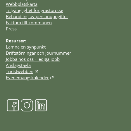
Webbplatskarta
Tillgänglighet för grastorp.se
Behandling av personuppgifter
Faktura till kommunen
Press
Resurser:
Lämna en synpunkt 
Driftstörningar och journummer
Jobba hos oss - lediga jobb
Anslagstavla
Länk till annan webbplats.
Turistwebben
Länk till annan webbplats.
Evenemangskalender