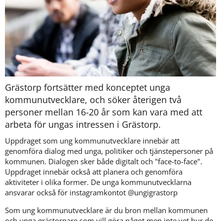
Grästorp fortsätter med konceptet unga 
kommunutvecklare, och söker återigen två 
personer mellan 16-20 år som kan vara med att 
arbeta för ungas intressen i Grästorp. 
Uppdraget som ung kommunutvecklare innebär att 
genomföra dialog med unga, politiker och tjänstepersoner på 
kommunen. Dialogen sker både digitalt och "face-to-face". 
Uppdraget innebär också att planera och genomföra 
aktiviteter i olika former. De unga kommunutvecklarna 
ansvarar också för instagramkontot @ungigrastorp
Som ung kommunutvecklare är du bron mellan kommunen 
och unga grästorpare som vill göra något men inte vet hur de 