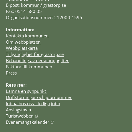
E-post: 
kommun@grastorp.se
Fax: 0514-580 05
Organisationsnummer: 212000-1595
Information:
Kontakta kommunen
Om webbplatsen
Webbplatskarta
Tillgänglighet för grastorp.se
Behandling av personuppgifter
Faktura till kommunen
Press
Resurser:
Lämna en synpunkt 
Driftstörningar och journummer
Jobba hos oss - lediga jobb
Anslagstavla
Länk till annan webbplats.
Turistwebben
Länk till annan webbplats.
Evenemangskalender