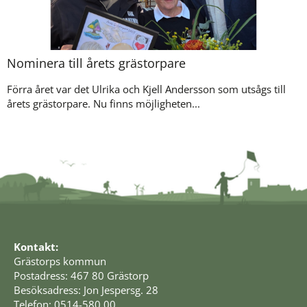
Nominera till årets grästorpare
Förra året var det Ulrika och Kjell Andersson som utsågs till
årets grästorpare. Nu finns möjligheten...
Kontakt:
Grästorps kommun
Postadress: 467 80 Grästorp
Besöksadress: Jon Jespersg. 28
Telefon: 0514-580 00