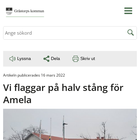
Sök
Lyssna
Dela
Skriv ut
Artikeln publicerades 16 mars 2022
Vi flaggar på halv stång för 
Amela 