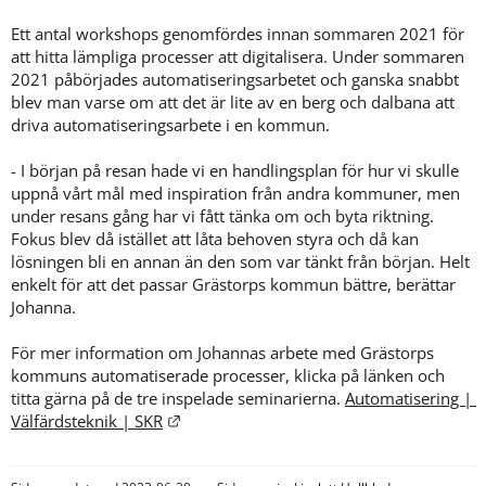
Ett antal workshops genomfördes innan sommaren 2021 för 
att hitta lämpliga processer att digitalisera. Under sommaren 
2021 påbörjades automatiseringsarbetet och ganska snabbt 
blev man varse om att det är lite av en berg och dalbana att 
driva automatiseringsarbete i en kommun.
- I början på resan hade vi en handlingsplan för hur vi skulle 
uppnå vårt mål med inspiration från andra kommuner, men 
under resans gång har vi fått tänka om och byta riktning. 
Fokus blev då istället att låta behoven styra och då kan 
lösningen bli en annan än den som var tänkt från början. Helt 
enkelt för att det passar Grästorps kommun bättre, berättar 
Johanna.
För mer information om Johannas arbete med Grästorps 
kommuns automatiserade processer, klicka på länken och 
titta gärna på de tre inspelade seminarierna. 
Automatisering | 
Länk till annan webbplats.
Välfärdsteknik | SKR