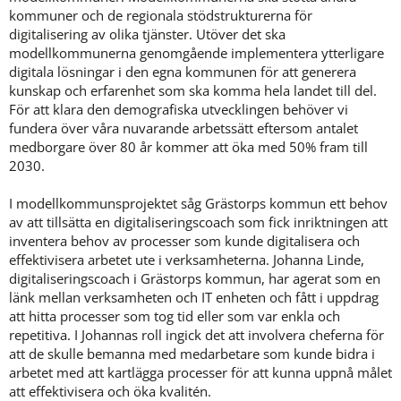
kommuner och de regionala stödstrukturerna för 
digitalisering av olika tjänster. Utöver det ska 
modellkommunerna genomgående implementera ytterligare 
digitala lösningar i den egna kommunen för att generera 
kunskap och erfarenhet som ska komma hela landet till del. 
För att klara den demografiska utvecklingen behöver vi 
fundera över våra nuvarande arbetssätt eftersom antalet 
medborgare över 80 år kommer att öka med 50% fram till 
2030.
I modellkommunsprojektet såg Grästorps kommun ett behov 
av att tillsätta en digitaliseringscoach som fick inriktningen att 
inventera behov av processer som kunde digitalisera och 
effektivisera arbetet ute i verksamheterna. Johanna Linde, 
digitaliseringscoach i Grästorps kommun, har agerat som en 
länk mellan verksamheten och IT enheten och fått i uppdrag 
att hitta processer som tog tid eller som var enkla och 
repetitiva. I Johannas roll ingick det att involvera cheferna för 
att de skulle bemanna med medarbetare som kunde bidra i 
arbetet med att kartlägga processer för att kunna uppnå målet 
att effektivisera och öka kvalitén.