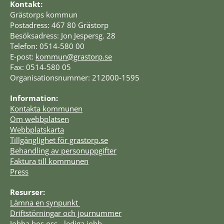
Kontakt:
Grästorps kommun
Postadress: 467 80 Grästorp
Besöksadress: Jon Jespersg. 28
Telefon: 0514-580 00
E-post: 
kommun@grastorp.se
Fax: 0514-580 05
Organisationsnummer: 212000-1595
Information:
Kontakta kommunen
Om webbplatsen
Webbplatskarta
Tillgänglighet för grastorp.se
Behandling av personuppgifter
Faktura till kommunen
Press
Resurser:
Lämna en synpunkt 
Driftstörningar och journummer
Jobba hos oss - lediga jobb