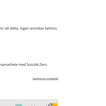
Delta i utbildningen: Du använder nedanstående länk för att delta. Ingen anmälan behövs. 
ebbplats.
 samarbete med Suicide Zero.
Lämna en synpunkt