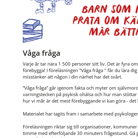
Våga fråga
Varje år tar nära 1 500 personer sitt liv. Det är fyra o
förebygga! I föreläsningen "Våga fråga " får du lära di
misstänker att någon i din närhet har det svårt.
”Våga fråga” går igenom fakta och myter om självmord,
varningstecken på psykisk ohälsa och hur man stöttar 
hur vi mår är det mest förebyggande vi kan göra - det k
Materialet har tagits fram i samarbete med psykologer,
Föreläsningen riktar sig till organisationer, kommuner 
timme med efterföljande 30 minuters frågestund. Gå gärn