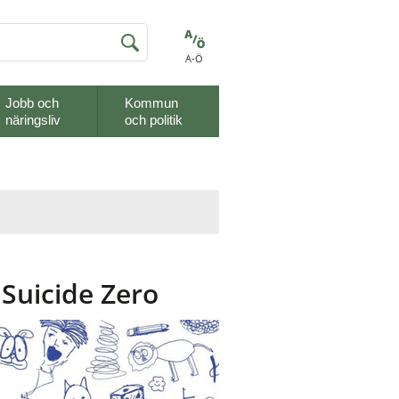
A-Ö
Jobb och
Kommun
näringsliv
och politik
 Suicide Zero