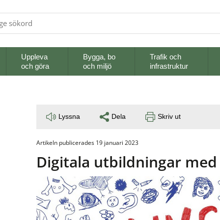
Uppleva
Bygga, bo
Trafik och
och göra
och miljö
infrastruktur
Lyssna
Dela
Skriv ut
Artikeln publicerades 19 januari 2023
Digitala utbildningar med