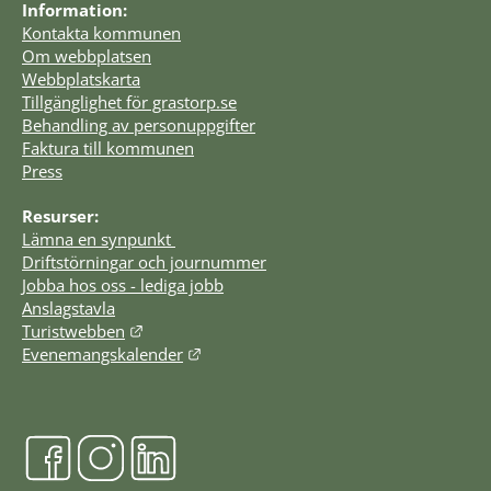
Information:
Kontakta kommunen
Om webbplatsen
Webbplatskarta
Tillgänglighet för grastorp.se
Behandling av personuppgifter
Faktura till kommunen
Press
Resurser:
Lämna en synpunkt 
Driftstörningar och journummer
Jobba hos oss - lediga jobb
Anslagstavla
Länk till annan webbplats.
Turistwebben
Länk till annan webbplats.
Evenemangskalender