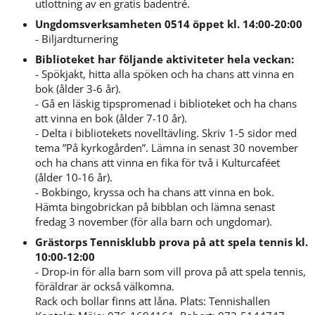
utlottning av en gratis badentré.
Ungdomsverksamheten 0514 öppet kl. 14:00-20:00
- Biljardturnering
Biblioteket har följande aktiviteter hela veckan:
- Spökjakt, hitta alla spöken och ha chans att vinna en 
bok (ålder 3-6 år).
- Gå en läskig tipspromenad i biblioteket och ha chans 
att vinna en bok (ålder 7-10 år).
- Delta i bibliotekets novelltävling. Skriv 1-5 sidor med 
tema ”På kyrkogården”. Lämna in senast 30 november 
och ha chans att vinna en fika för två i Kulturcaféet 
(ålder 10-16 år).
- Bokbingo, kryssa och ha chans att vinna en bok. 
Hämta bingobrickan på bibblan och lämna senast 
fredag 3 november (för alla barn och ungdomar).
Grästorps Tennisklubb prova på att spela tennis kl. 
10:00-12:00
- Drop-in för alla barn som vill prova på att spela tennis, 
föräldrar är också välkomna.
Rack och bollar finns att låna. Plats: Tennishallen