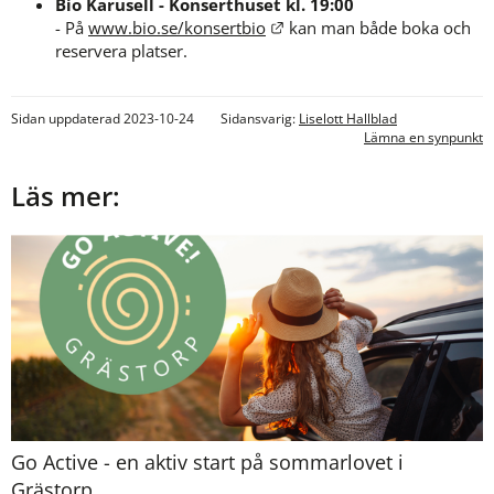
Bio Karusell - Konserthuset kl. 19:00
Länk till annan webbplats.
- På 
www.bio.se/konsertbio
 kan man både boka och 
reservera platser.
Sidan uppdaterad 2023-10-24
Sidansvarig:
Liselott Hallblad
Lämna en synpunkt
Läs mer:
Go Active - en aktiv start på sommarlovet i
Grästorp