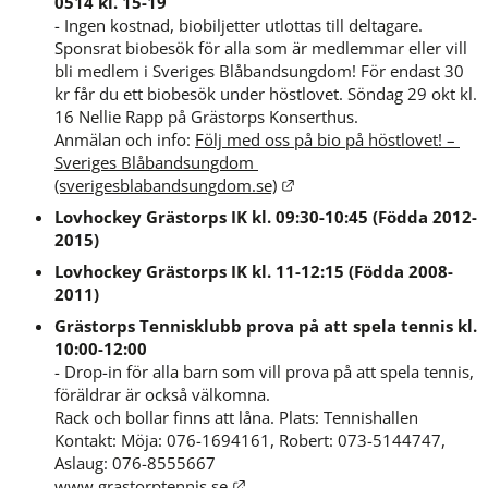
0514 kl. 15-19 
- Ingen kostnad, biobiljetter utlottas till deltagare. 
Sponsrat biobesök för alla som är medlemmar eller vill 
bli medlem i Sveriges Blåbandsungdom! För endast 30 
kr får du ett biobesök under höstlovet. Söndag 29 okt kl. 
16 Nellie Rapp på Grästorps Konserthus.
Anmälan och info: 
Följ med oss på bio på höstlovet! – 
Sveriges Blåbandsungdom 
Länk till annan webbplats
(sverigesblabandsungdom.se)
Lovhockey Grästorps IK kl. 09:30-10:45 (Födda 2012-
2015)
Lovhockey Grästorps IK kl. 11-12:15 (Födda 2008-
2011)
Grästorps Tennisklubb prova på att spela tennis kl. 
10:00-12:00
- Drop-in för alla barn som vill prova på att spela tennis, 
föräldrar är också välkomna.
Rack och bollar finns att låna. Plats: Tennishallen
Kontakt: Möja: 076-1694161, Robert: 073-5144747, 
Aslaug: 076-8555667
Länk till annan webbplats.
www.grastorptennis.se