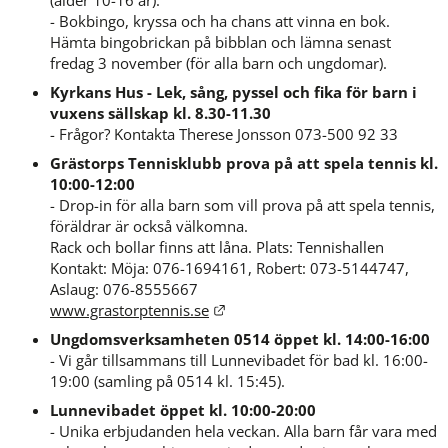
(ålder 10-16 år).
- Bokbingo, kryssa och ha chans att vinna en bok. 
Hämta bingobrickan på bibblan och lämna senast 
fredag 3 november (för alla barn och ungdomar).
Kyrkans Hus - Lek, sång, pyssel och fika för barn i 
vuxens sällskap kl. 8.30-11.30
- Frågor? Kontakta Therese Jonsson 073-500 92 33
Grästorps Tennisklubb prova på att spela tennis kl. 
10:00-12:00
- Drop-in för alla barn som vill prova på att spela tennis, 
föräldrar är också välkomna.
Rack och bollar finns att låna. Plats: Tennishallen
Kontakt: Möja: 076-1694161, Robert: 073-5144747, 
Aslaug: 076-8555667
Länk till annan webbplats.
www.grastorptennis.se
Ungdomsverksamheten 0514 öppet kl. 14:00-16:00
- Vi går tillsammans till Lunnevibadet för bad kl. 16:00-
19:00 (samling på 0514 kl. 15:45).
Lunnevibadet öppet kl. 10:00-20:00
- Unika erbjudanden hela veckan. Alla barn får vara med 