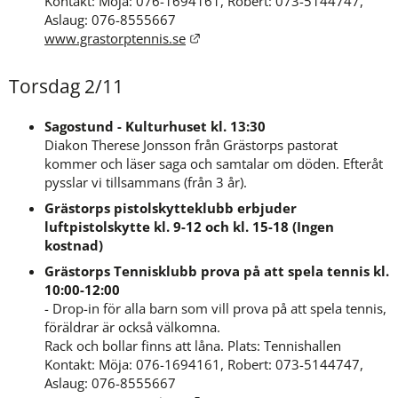
Kontakt: Möja: 076-1694161, Robert: 073-5144747, 
Aslaug: 076-8555667
Länk till annan webbplats.
www.grastorptennis.se
Torsdag 2/11
Sagostund - Kulturhuset kl. 13:30
Diakon Therese Jonsson från Grästorps pastorat 
kommer och läser saga och samtalar om döden. Efteråt 
pysslar vi tillsammans (från 3 år).
Grästorps pistolskytteklubb erbjuder 
luftpistolskytte kl. 9-12 och kl. 15-18 (Ingen 
kostnad)
Grästorps Tennisklubb prova på att spela tennis kl. 
10:00-12:00
- Drop-in för alla barn som vill prova på att spela tennis, 
föräldrar är också välkomna.
Rack och bollar finns att låna. Plats: Tennishallen
Kontakt: Möja: 076-1694161, Robert: 073-5144747, 
Aslaug: 076-8555667