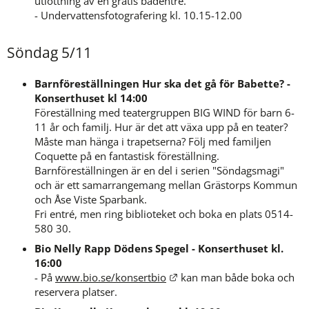
utlottning av en gratis badentré.
- Undervattensfotografering kl. 10.15-12.00
Söndag 5/11
Barnföreställningen Hur ska det gå för Babette? - 
Konserthuset kl 14:00
Föreställning med teatergruppen BIG WIND för barn 6-
11 år och familj. Hur är det att växa upp på en teater? 
Måste man hänga i trapetserna? Följ med familjen 
Coquette på en fantastisk föreställning. 
Barnföreställningen är en del i serien "Söndagsmagi" 
och är ett samarrangemang mellan Grästorps Kommun 
och Åse Viste Sparbank. 
Fri entré, men ring biblioteket och boka en plats 0514-
580 30.
Bio Nelly Rapp Dödens Spegel - Konserthuset kl. 
16:00
Länk till annan webbplats.
- På 
www.bio.se/konsertbio
 kan man både boka och 
reservera platser.