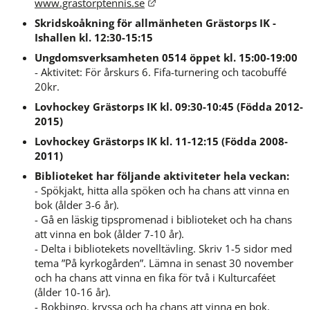
Länk till annan webbplats.
www.grastorptennis.se
Skridskoåkning för allmänheten Grästorps IK - 
Ishallen kl. 12:30-15:15
Ungdomsverksamheten 0514 öppet kl. 15:00-19:00
- Aktivitet: För årskurs 6. Fifa-turnering och tacobuffé 
20kr.
Lovhockey Grästorps IK kl. 09:30-10:45 (Födda 2012-
2015)
Lovhockey Grästorps IK kl. 11-12:15 (Födda 2008-
2011)
Biblioteket har följande aktiviteter hela veckan:
- Spökjakt, hitta alla spöken och ha chans att vinna en 
bok (ålder 3-6 år).
- Gå en läskig tipspromenad i biblioteket och ha chans 
att vinna en bok (ålder 7-10 år).
- Delta i bibliotekets novelltävling. Skriv 1-5 sidor med 
tema ”På kyrkogården”. Lämna in senast 30 november 
och ha chans att vinna en fika för två i Kulturcaféet 
(ålder 10-16 år).
- Bokbingo, kryssa och ha chans att vinna en bok. 