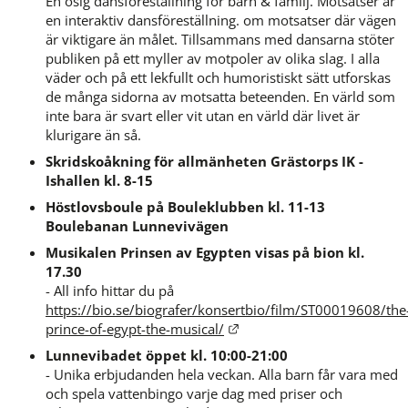
En ösig dansföreställning för barn & familj. Motsatser är 
en interaktiv dansföreställning. om motsatser där vägen 
är viktigare än målet. Tillsammans med dansarna stöter 
publiken på ett myller av motpoler av olika slag. I alla 
väder och på ett lekfullt och humoristiskt sätt utforskas 
de många sidorna av motsatta beteenden. En värld som 
inte bara är svart eller vit utan en värld där livet är 
klurigare än så.
Skridskoåkning för allmänheten Grästorps IK - 
Ishallen kl. 8-15
Höstlovsboule på Bouleklubben kl. 11-13 
Boulebanan Lunnevivägen
Musikalen Prinsen av Egypten visas på bion kl. 
17.30
- All info hittar du på 
https://bio.se/biografer/konsertbio/film/ST00019608/the
Länk till annan webbplats.
prince-of-egypt-the-musical/
Lunnevibadet öppet kl. 10:00-21:00
- Unika erbjudanden hela veckan. Alla barn får vara med 
och spela vattenbingo varje dag med priser och 