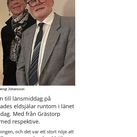
, Bengt Johansson
 till länsmiddag på 
des eldsjälar runtom i länet 
ddag. Med från Grästorp 
med respektive.
ngen, och det var ett stort nöje att 