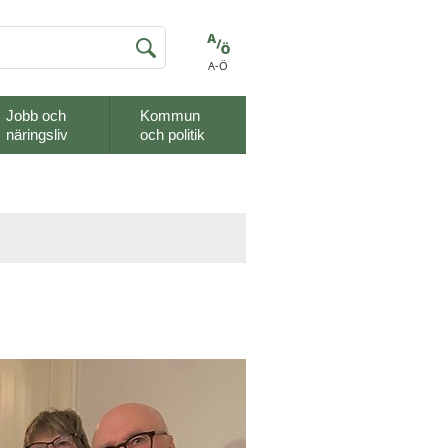
A-Ö
Jobb och
Kommun
näringsliv
och politik