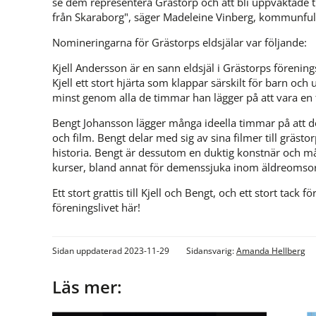
se dem representera Grästorp och att bli uppvaktade 
från Skaraborg", säger Madeleine Vinberg, kommunful
Nomineringarna för Grästorps eldsjälar var följande:
Kjell Andersson är en sann eldsjäl i Grästorps förening
Kjell ett stort hjärta som klappar särskilt för barn och
minst genom alla de timmar han lägger på att vara en f
Bengt Johansson lägger många ideella timmar på att d
och film. Bengt delar med sig av sina filmer till gräs
historia. Bengt är dessutom en duktig konstnär och mål
kurser, bland annat för demenssjuka inom äldreomso
Ett stort grattis till Kjell och Bengt, och ett stort tack fö
föreningslivet här!
Sidan uppdaterad 2023-11-29
Sidansvarig:
Amanda Hellberg
Läs mer: