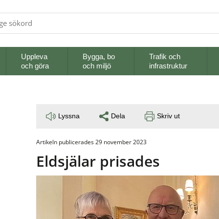
Uppleva
Bygga, bo
Trafik och
och göra
och miljö
infrastruktur
Lyssna
Dela
Skriv ut
Artikeln publicerades 29 november 2023
Eldsjälar prisades