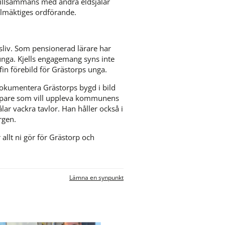
tillsammans med andra eldsjälar 
lmäktiges ordförande.
sliv. Som pensionerad lärare har 
 unga. Kjells engagemang syns inte 
in förebild för Grästorps unga.
okumentera Grästorps bygd i bild 
torpare som vill uppleva kommunens 
ar vackra tavlor. Han håller också i 
rgen.
r allt ni gör för Grästorp och 
Lämna en synpunkt