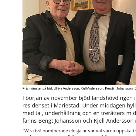
Från vänster på bild: Ulrika Andersson, Kjell Andersson, Kerstin Johansson
I början av november bjöd landshövdingen in
residenset i Mariestad. Under middagen hylla
med tal, underhållning och en trerätters mi
fanns Bengt Johansson och Kjell Andersson 
"Våra två nominerade eldsjälar var väl värda uppskattni