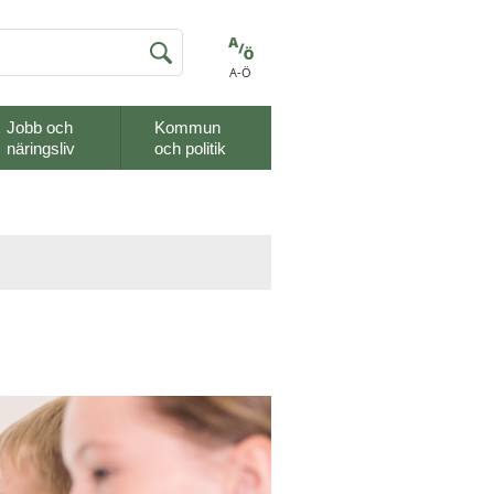
A-Ö
Jobb och
Kommun
näringsliv
och politik