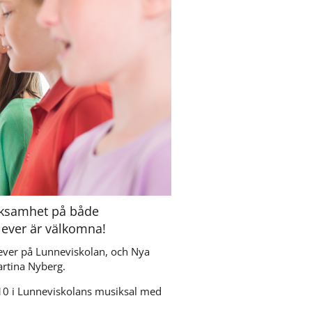
rksamhet på både 
lever är välkomna! 
ever på Lunneviskolan, och Nya 
artina Nyberg.
10 i Lunneviskolans musiksal med 