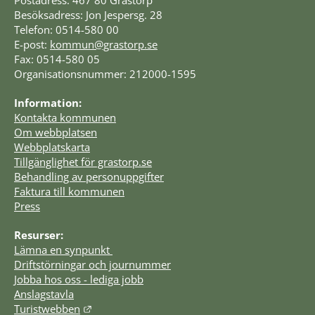
Postadress: 467 80 Grästorp
Besöksadress: Jon Jespersg. 28
Telefon: 0514-580 00
E-post: 
kommun@grastorp.se
Fax: 0514-580 05
Organisationsnummer: 212000-1595
Information:
Kontakta kommunen
Om webbplatsen
Webbplatskarta
Tillgänglighet för grastorp.se
Behandling av personuppgifter
Faktura till kommunen
Press
Resurser:
Lämna en synpunkt 
Driftstörningar och journummer
Jobba hos oss - lediga jobb
Anslagstavla
Länk till annan webbplats.
Turistwebben