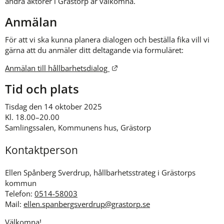
andra aktörer i Grästorp är välkomna.
Anmälan
För att vi ska kunna planera dialogen och beställa fika vill vi 
gärna att du anmäler ditt deltagande via formuläret:
Länk till annan webbplats.
Anmälan till hållbarhetsdialog 
Tid och plats
Tisdag den 14 oktober 2025
Kl. 18.00–20.00
Samlingssalen, Kommunens hus, Grästorp
Kontaktperson
Ellen Spånberg Sverdrup, hållbarhetsstrateg i Grästorps 
kommun
Telefon: 
0514-58003
Mail: 
ellen.spanbergsverdrup@grastorp.se
Välkomna!