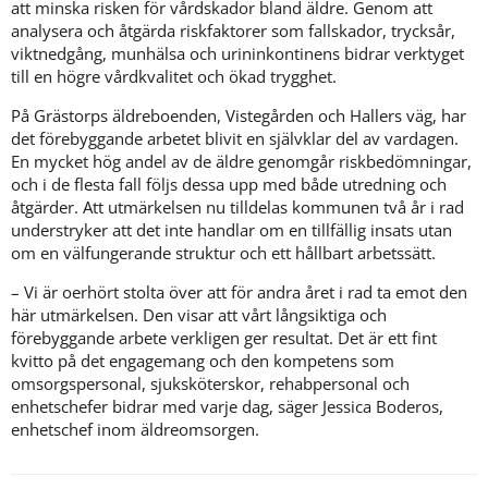
att minska risken för vårdskador bland äldre. Genom att 
analysera och åtgärda riskfaktorer som fallskador, trycksår, 
viktnedgång, munhälsa och urininkontinens bidrar verktyget 
till en högre vårdkvalitet och ökad trygghet.
På Grästorps äldreboenden, Vistegården och Hallers väg, har 
det förebyggande arbetet blivit en självklar del av vardagen. 
En mycket hög andel av de äldre genomgår riskbedömningar, 
och i de flesta fall följs dessa upp med både utredning och 
åtgärder. Att utmärkelsen nu tilldelas kommunen två år i rad 
understryker att det inte handlar om en tillfällig insats utan 
om en välfungerande struktur och ett hållbart arbetssätt.
– Vi är oerhört stolta över att för andra året i rad ta emot den 
här utmärkelsen. Den visar att vårt långsiktiga och 
förebyggande arbete verkligen ger resultat. Det är ett fint 
kvitto på det engagemang och den kompetens som 
omsorgspersonal, sjuksköterskor, rehabpersonal och 
enhetschefer bidrar med varje dag, säger Jessica Boderos, 
enhetschef inom äldreomsorgen.