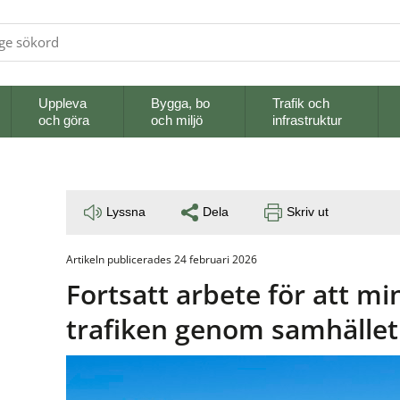
Uppleva
Bygga, bo
Trafik och
och göra
och miljö
infrastruktur
Lyssna
Dela
Skriv ut
Artikeln publicerades 24 februari 2026
Fortsatt arbete för att mi
trafiken genom samhället