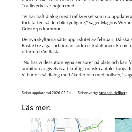
Trafikverket är nöjda med.
"Vi har haft dialog med Trafikverket som nu uppdaterar 
förbifarten så den blir tydligare," säger Magnus Werne
Grästorps kommun.
De nya skyltarna sätts upp i slutet av februari. Då ska s
Rasta/Tre älgar och innan södra cirkulationen. En ny fö
utfarten från Rasta.
"Nu har vi dessutom egna sensorer på plats och kan fort
ambition är givetvis att kraftigt minska antalet tunga
Vi har också dialog med åkerier och med polisen," s
Sidan uppdaterad 2026-02-24
Sidansvarig:
Amanda Hellberg
Läs mer: