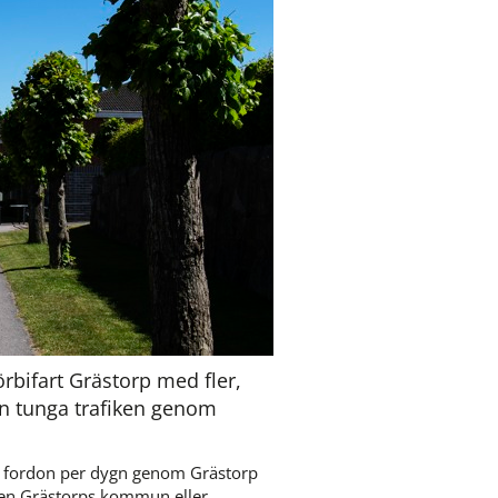
rbifart Grästorp med fler, 
en tunga trafiken genom 
a fordon per dygn genom Grästorp 
ken Grästorps kommun eller 