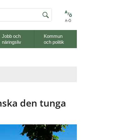
A-Ö
Jobb och
Kommun
näringsliv
och politik
nska den tunga 