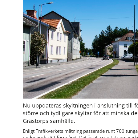
Nu uppdateras skyltningen i anslutning till fö
större och tydligare skyltar för att minska d
Grästorps samhälle.
Enligt Trafikverkets mätning passerade runt 700 tung
under vecka 37 förra året. Det är ett resultat som var