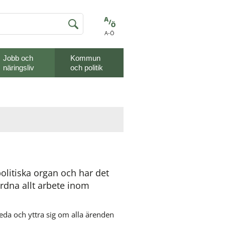
A-Ö
Jobb och
Kommun
näringsliv
och politik
tiska organ och har det 
dna allt arbete inom 
da och yttra sig om alla ärenden 