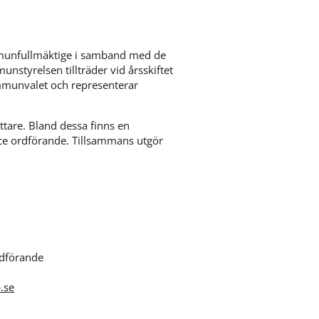
munfullmäktige i samband med de 
styrelsen tillträder vid årsskiftet 
mmunvalet och representerar 
are. Bland dessa finns en 
ce ordförande. Tillsammans utgör 
dförande 
.se