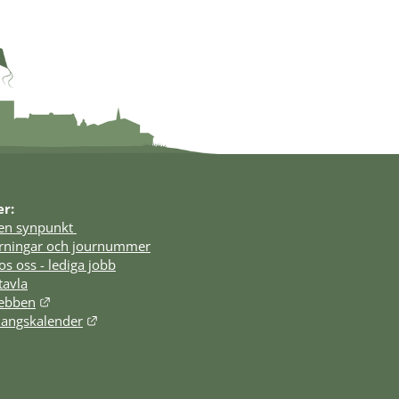
er:
en synpunkt 
örningar och journummer
os oss - lediga jobb
tavla
Länk till annan webbplats.
webben
Länk till annan webbplats.
angskalender