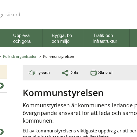
Uppleva
Bygga, bo
Trafik och
och göra
och miljö
infrastruktur
Politisk organisation
Kommunstyrelsen
Lyssna
Dela
Skriv ut
Kommunstyrelsen
Kommunstyrlesen är kommunens ledande poli
övergripande ansvaret för att leda och samor
kommunen.
Ett av kommunstyrelsens viktigaste uppdrag är att bere
som ska beslutas av kommunfullmäktige.