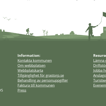
Information:
Resurs
Kontakta kommunen
Lämna 
Om webbplatsen
Driftst
Webbplatskarta
Jobba h
Tillgänglighet för grastorp.se
Anslags
Behandling av personuppgifter
Turist
Faktura till kommunen
Evenem
95
Press