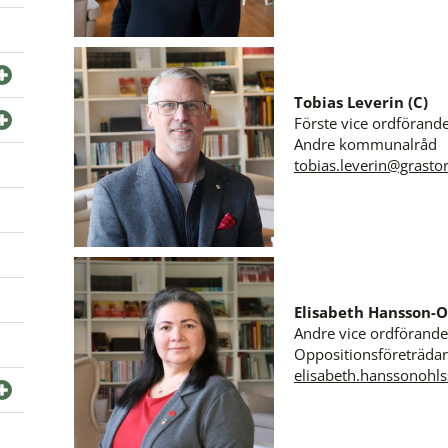
Tobias Leverin (C)
Förste vice ordförand
Andre kommunalråd 
tobias.leverin@grasto
Elisabeth Hansson-O
Andre vice ordförande
Oppositionsföreträda
elisabeth.hanssonohl