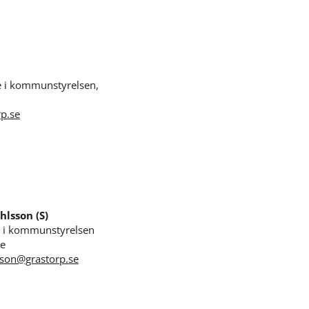
e i kommunstyrelsen, 
rp.se
hlsson (S)
 i kommunstyrelsen 
re
sson@grastorp.se