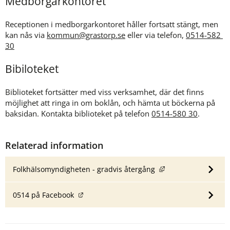
Medborgarkontoret
Receptionen i medborgarkontoret håller fortsatt stängt, men 
kan nås via 
kommun@grastorp.se
 eller via telefon, 
0514-582 
30
Bibiloteket
Biblioteket fortsätter med viss verksamhet, där det finns 
möjlighet att ringa in om boklån, och hämta ut böckerna på 
baksidan. Kontakta biblioteket på telefon 
0514-580 30
.
Relaterad information
Länk till annan web
Folkhälsomyndigheten - gradvis återgång
Länk till annan webbplats.
0514 på Facebook