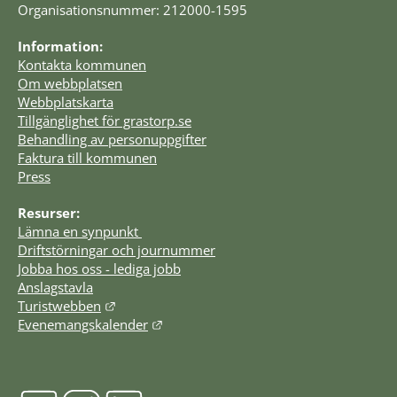
Organisationsnummer: 212000-1595
Information:
Kontakta kommunen
Om webbplatsen
Webbplatskarta
Tillgänglighet för grastorp.se
Behandling av personuppgifter
Faktura till kommunen
Press
Resurser:
Lämna en synpunkt 
Driftstörningar och journummer
Jobba hos oss - lediga jobb
Anslagstavla
Länk till annan webbplats.
Turistwebben
Länk till annan webbplats.
Evenemangskalender