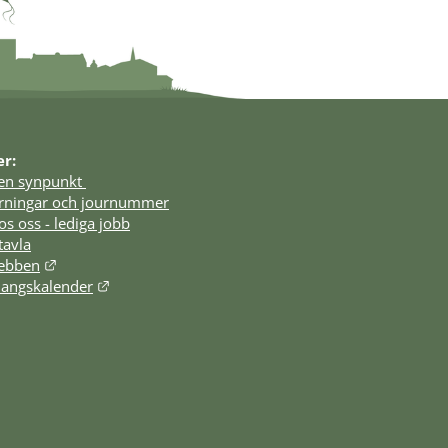
er:
en synpunkt 
örningar och journummer
os oss - lediga jobb
tavla
Länk till annan webbplats.
webben
Länk till annan webbplats.
angskalender