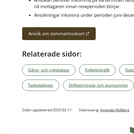
nå mottagaren innan reseperioden börjar.
Ansökningar inkomna under perioden juni-dece
Länk till annan webbp
Ansök om sommarlovskort
Relaterade sidor:
Gång- och cykelvägar
Kollektivtrafik
Gato
Tankstationer
Driftstörningar och journummer
Sidan uppdaterad 2025-02-11
Sidansvarig:
Amanda Hellberg