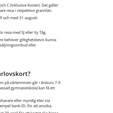
ch C (inklusive Koster). Det gäller 
are resa i respektive grannlän.​
ill och med 31 augusti
r resa med SJ eller Vy Tåg.
re behöver giltighetsbevis kunna 
örsäljningsombud eller 
ill annan webbplats.
rlovskort?
på vårterminen går i årskurs 7-9 
assad gymnasieskola) kan få ett 
avare eller myndig elev via 
xempel bank-ID, för att ansöka.
0 april för att kortet ska hinna 