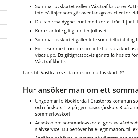
Sommarlovskortet gäller i Västtrafiks zoner A, B o
inte på linjer som går över länsgräns eller för vid
Du kan resa dygnet runt med kortet från 1 juni t
Kortet är inte giltigt under jullovet
Sommarlovskortet gäller inte som delbetalning fö
För resor med fordon som inte har våra kortläsa
visas upp. Ett giltighetsbevis går att få hos ett f
Västtrafikbutik.
Länk t
Länk till Västtrafiks sida om sommarlovskort.
Hur ansöker man om ett somma
Ungdomar folkbokförda i Grästorps kommun som 
och i årskurs 1-2 på gymnasiet (årskurs 3 på anp
sommarlovskort.
Ansökan om sommarlovskortet görs av vårdnadsh
självservice. Du behöver ha e-legitimation, till e
Ansökan behöver inkomma på vårterminen senast 3