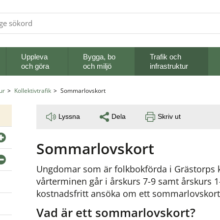
Uppleva
Bygga, bo
Trafik och
och göra
och miljö
infrastruktur
ur
Kollektivtrafik
Sommarlovskort
Lyssna
Dela
Skriv ut
Sommarlovskort
Ungdomar som är folkbokförda i Grästorps
vårterminen går i årskurs 7-9 samt årskurs 1
kostnadsfritt ansöka om ett sommarlovskort
Vad är ett sommarlovskort?