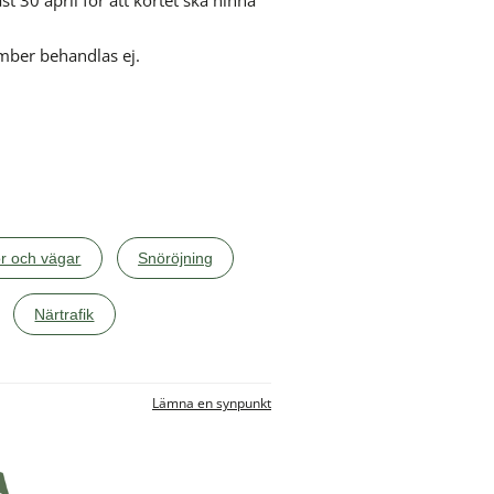
mber behandlas ej.
lats.
r och vägar
Snöröjning
Närtrafik
Lämna en synpunkt