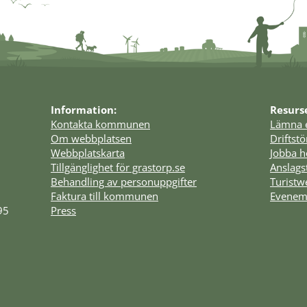
Information:
Resurs
Kontakta kommunen
Lämna 
Om webbplatsen
Driftst
Webbplatskarta
Jobba h
Tillgänglighet för grastorp.se
Anslags
Behandling av personuppgifter
Turist
Faktura till kommunen
Evenem
95
Press