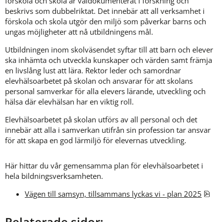
förskola och skola är väldokumenterat i forskning och 
beskrivs som dubbelriktat. Det innebär att all verksamhet i 
förskola och skola utgör den miljö som påverkar barns och 
ungas möjligheter att nå utbildningens mål.
Utbildningen inom skolväsendet syftar till att barn och elever 
ska inhämta och utveckla kunskaper och värden samt främja 
en livslång lust att lära. Rektor leder och samordnar 
elevhälsoarbetet på skolan och ansvarar för att skolans 
personal samverkar för alla elevers lärande, utveckling och 
hälsa där elevhälsan har en viktig roll.
Elevhälsoarbetet på skolan utförs av all personal och det 
innebär att alla i samverkan utifrån sin profession tar ansvar 
för att skapa en god lärmiljö för elevernas utveckling.
Här hittar du vår gemensamma plan för elevhälsoarbetet i 
hela bildningsverksamheten.
pdf
Vägen till samsyn, tillsammans lyckas vi - plan 2025
Relaterade sidor: