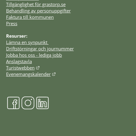
Tillgänglighet för grastorp.se
Behandling av personuppgifter
Faktura till kommunen
Press
Resurser:
Lämna en synpunkt 
Driftstörningar och journummer
Jobba hos oss - lediga jobb
Anslagstavla
Länk till annan webbplats.
Turistwebben
Länk till annan webbplats.
Evenemangskalender