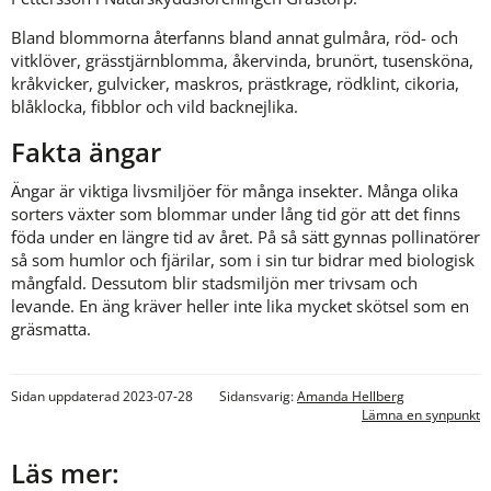
Bland blommorna återfanns bland annat gulmåra, röd- och 
vitklöver, grässtjärnblomma, åkervinda, brunört, tusensköna, 
kråkvicker, gulvicker, maskros, prästkrage, rödklint, cikoria, 
blåklocka, fibblor och vild backnejlika.
Fakta ängar 
Ängar är viktiga livsmiljöer för många insekter. Många olika 
sorters växter som blommar under lång tid gör att det finns 
föda under en längre tid av året. På så sätt gynnas pollinatörer 
så som humlor och fjärilar, som i sin tur bidrar med biologisk 
mångfald. Dessutom blir stadsmiljön mer trivsam och 
levande. En äng kräver heller inte lika mycket skötsel som en 
gräsmatta.
Sidan uppdaterad 2023-07-28
Sidansvarig:
Amanda Hellberg
Lämna en synpunkt
Läs mer: