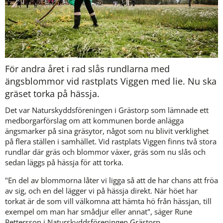
För andra året i rad slås rundlarna med 
ängsblommor vid rastplats Viggen med lie. Nu ska 
gräset torka på hässja. 
Det var Naturskyddsföreningen i Grästorp som lämnade ett 
medborgarförslag om att kommunen borde anlägga 
ängsmarker på sina gräsytor, något som nu blivit verklighet 
på flera ställen i samhället. Vid rastplats Viggen finns två stora 
rundlar där gräs och blommor växer, gräs som nu slås och 
sedan läggs på hässja för att torka.
"En del av blommorna låter vi ligga så att de har chans att fröa 
av sig, och en del lägger vi på hässja direkt. När höet har 
torkat är de som vill välkomna att hämta hö från hässjan, till 
exempel om man har smådjur eller annat", säger Rune 
Pettersson i Naturskyddsföreningen Grästorp.