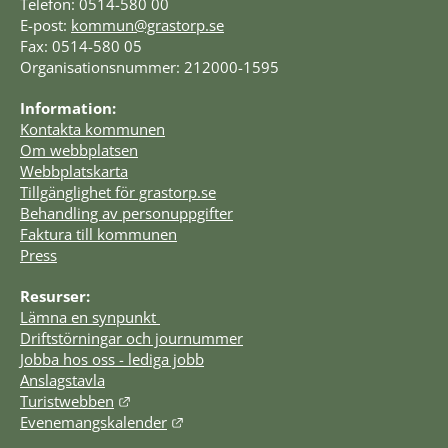
Telefon: 0514-580 00
E-post: 
kommun@grastorp.se
Fax: 0514-580 05
Organisationsnummer: 212000-1595
Information:
Kontakta kommunen
Om webbplatsen
Webbplatskarta
Tillgänglighet för grastorp.se
Behandling av personuppgifter
Faktura till kommunen
Press
Resurser:
Lämna en synpunkt 
Driftstörningar och journummer
Jobba hos oss - lediga jobb
Anslagstavla
Länk till annan webbplats.
Turistwebben
Länk till annan webbplats.
Evenemangskalender