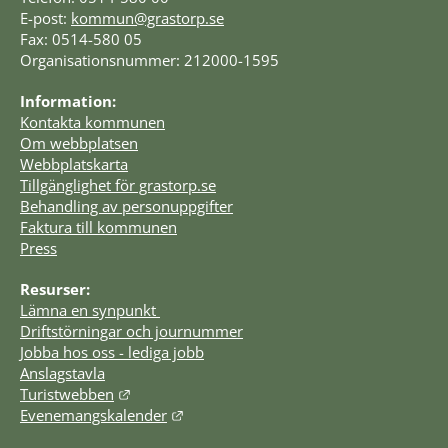
E-post: 
kommun@grastorp.se
Fax: 0514-580 05
Organisationsnummer: 212000-1595
Information:
Kontakta kommunen
Om webbplatsen
Webbplatskarta
Tillgänglighet för grastorp.se
Behandling av personuppgifter
Faktura till kommunen
Press
Resurser:
Lämna en synpunkt 
Driftstörningar och journummer
Jobba hos oss - lediga jobb
Anslagstavla
Länk till annan webbplats.
Turistwebben
Länk till annan webbplats.
Evenemangskalender