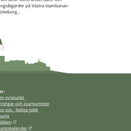
ingsåtgärder på Västra stambanan
öteborg...
er:
en synpunkt 
örningar och journummer
os oss - lediga jobb
tavla
Länk till annan webbplats.
webben
Länk till annan webbplats.
angskalender