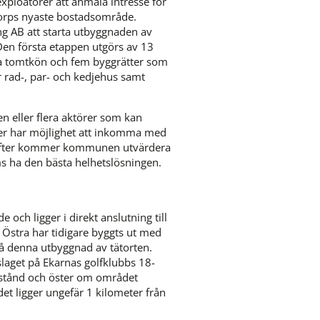
loatörer att anmäla intresse för 
orps nyaste bostadsområde. 
B att starta utbyggnaden av 
n första etappen utgörs av 13 
a tomtkön och fem byggrätter som 
 rad-, par- och kedjehus samt 
eller flera aktörer som kan 
er har möjlighet att inkomma med 
ärefter kommer kommunen utvärdera 
ms ha den bästa helhetslösningen.
ch ligger i direkt anslutning till 
 Östra har tidigare byggts ut med 
på denna utbyggnad av tätorten. 
laget på Ekarnas golfklubbs 18-
stånd och öster om området 
 ligger ungefär 1 kilometer från 