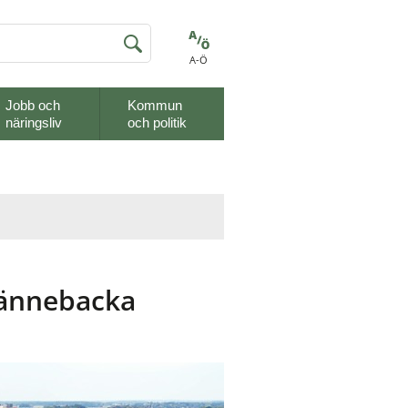
A-Ö
Jobb och
Kommun
näringsliv
och politik
ännebacka 