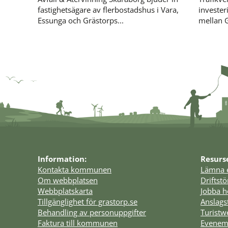
fastighetsägare av flerbostadshus i Vara,
invester
Essunga och Grästorps...
mellan G
Information:
Resurs
Kontakta kommunen
Lämna 
Om webbplatsen
Driftst
Webbplatskarta
Jobba h
Tillgänglighet för grastorp.se
Anslags
Behandling av personuppgifter
Turist
Faktura till kommunen
Evenem