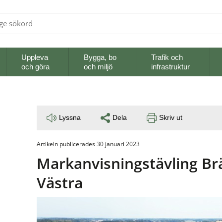
Uppleva
Bygga, bo
Trafik och
och göra
och miljö
infrastruktur
Lyssna
Dela
Skriv ut
Artikeln publicerades 30 januari 2023
Markanvisningstävling Br
Västra