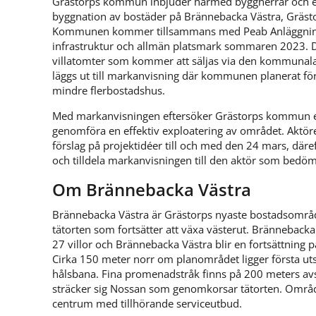
Grästorps kommun inbjuder härmed byggherrar och exp
byggnation av bostäder på Brännebacka Västra, Gräst
Kommunen kommer tillsammans med Peab Anläggning A
infrastruktur och allmän platsmark sommaren 2023. De
villatomter som kommer att säljas via den kommunal
läggs ut till markanvisning där kommunen planerat för
mindre flerbostadshus.
Med markanvisningen eftersöker Grästorps kommun en 
genomföra en effektiv exploatering av området. Aktör
förslag på projektidéer till och med den 24 mars, d
och tilldela markanvisningen till den aktör som bedö
Om Brännebacka Västra
Brännebacka Västra är Grästorps nyaste bostadsområde o
tätorten som fortsätter att växa västerut. Brännebacka
27 villor och Brännebacka Västra blir en fortsättning 
Cirka 150 meter norr om planområdet ligger första uts
hålsbana. Fina promenadstråk finns på 200 meters av
sträcker sig Nossan som genomkorsar tätorten. Området
centrum med tillhörande serviceutbud.