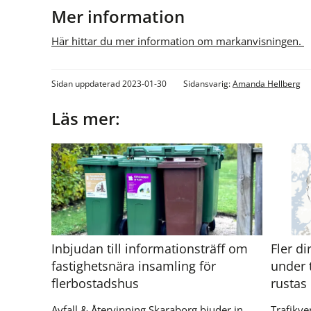
Mer information
Här hittar du mer information om markanvisningen. 
Sidan uppdaterad 2023-01-30
Sidansvarig:
Amanda Hellberg
Läs mer:
Inbjudan till informationsträff om
Fler d
fastighetsnära insamling för
under 
flerbostadshus
rustas
Avfall & Återvinning Skaraborg bjuder in
Trafikve