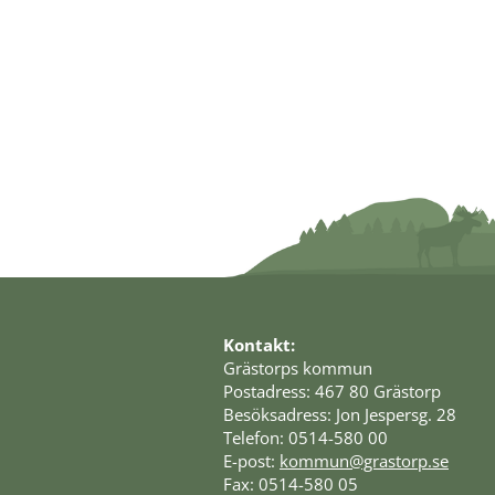
Kontakt:
Grästorps kommun
Postadress: 467 80 Grästorp
Besöksadress: Jon Jespersg. 28
Telefon: 0514-580 00
E-post: 
kommun@grastorp.se
Fax: 0514-580 05