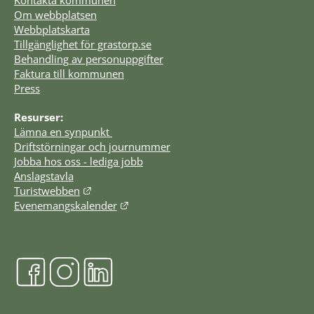
Kontakta kommunen
Om webbplatsen
Webbplatskarta
Tillgänglighet för grastorp.se
Behandling av personuppgifter
Faktura till kommunen
Press
Resurser:
Lämna en synpunkt 
Driftstörningar och journummer
Jobba hos oss - lediga jobb
Anslagstavla
Länk till annan webbplats.
Turistwebben
Länk till annan webbplats.
Evenemangskalender