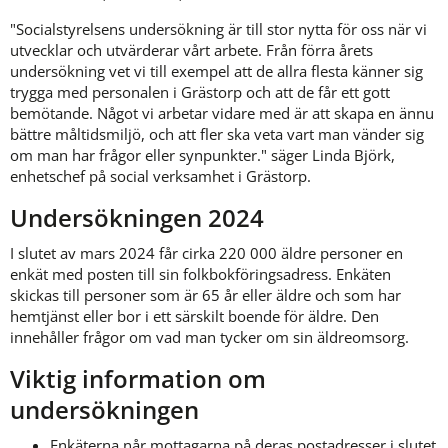
"Socialstyrelsens undersökning är till stor nytta för oss när vi 
utvecklar och utvärderar vårt arbete. Från förra årets 
undersökning vet vi till exempel att de allra flesta känner sig 
trygga med personalen i Grästorp och att de får ett gott 
bemötande. Något vi arbetar vidare med är att skapa en ännu 
bättre måltidsmiljö, och att fler ska veta vart man vänder sig 
om man har frågor eller synpunkter." säger Linda Björk, 
enhetschef på social verksamhet i Grästorp.
Undersökningen 2024
I slutet av mars 2024 får cirka 220 000 äldre personer en 
enkät med posten till sin folkbokföringsadress. Enkäten 
skickas till personer som är 65 år eller äldre och som har 
hemtjänst eller bor i ett särskilt boende för äldre. Den 
innehåller frågor om vad man tycker om sin äldreomsorg.
Viktig information om 
undersökningen
Enkäterna når mottagarna på deras postadresser i slutet 