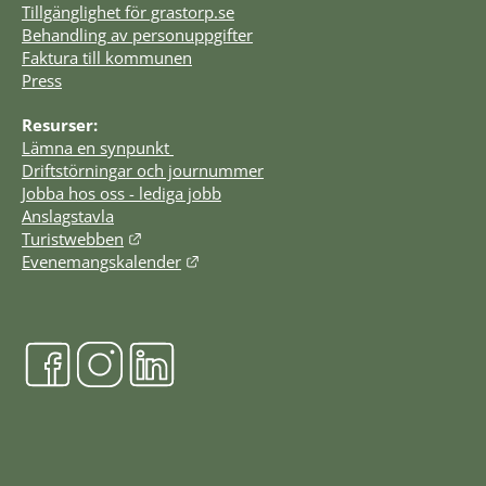
Tillgänglighet för grastorp.se
Behandling av personuppgifter
Faktura till kommunen
Press
Resurser:
Lämna en synpunkt 
Driftstörningar och journummer
Jobba hos oss - lediga jobb
Anslagstavla
Länk till annan webbplats.
Turistwebben
Länk till annan webbplats.
Evenemangskalender