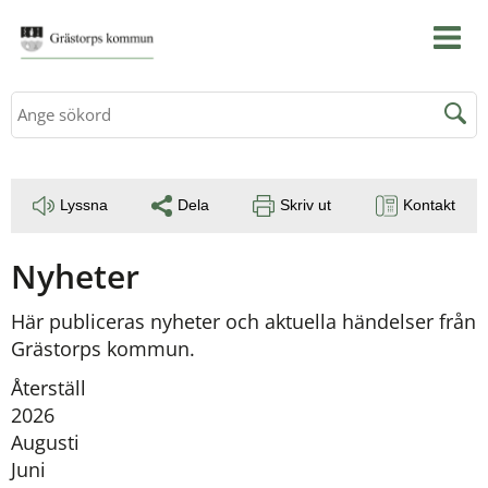
Sök
Lyssna
Dela
Skriv ut
Kontakt
Nyheter
Här publiceras nyheter och aktuella händelser från 
Grästorps kommun.
Återställ
År:
2026
Augusti
Juni