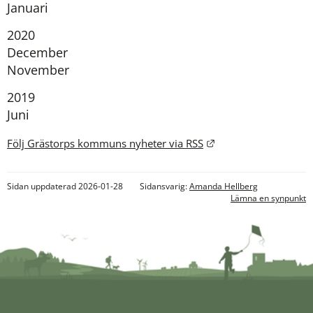
Januari
År:
2020
December
November
År:
2019
Juni
Länk till annan webb
Följ Grästorps kommuns nyheter via RSS
Sidan uppdaterad 2026-01-28
Sidansvarig:
Amanda Hellberg
Lämna en synpunkt