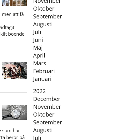
November
Oktober
, men att få
September
Augusti
idtagit
Juli
skilt boende.
Juni
Maj
April
Mars
Februari
Januari
År:
2022
December
November
Oktober
September
Augusti
e som har
ta beror på
Juli