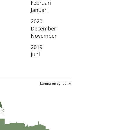
Februari
Januari
År:
2020
December
November
År:
2019
Juni
nnan webbplats.
Lämna en synpunkt