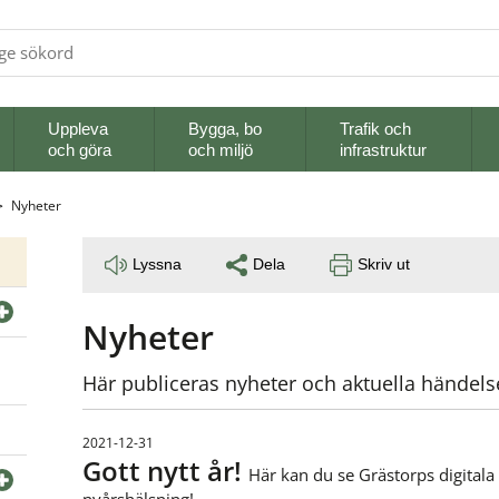
Uppleva
Bygga, bo
Trafik och
och göra
och miljö
infrastruktur
Nyheter
Lyssna
Dela
Skriv ut
Nyheter
Här publiceras nyheter och aktuella händel
2021-12-31
Gott nytt år!
Här kan du se Grästorps digitala
nyårshälsning!