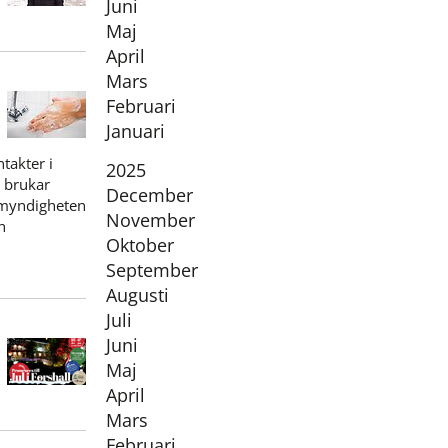
Juni
Maj
April
Mars
Februari
Januari
takter i
År:
2025
e brukar
December
omyndigheten
November
h
Oktober
September
Augusti
Juli
Juni
Maj
April
Mars
Februari