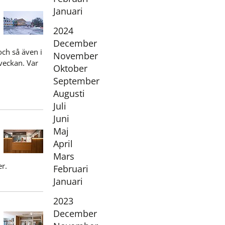
Januari
År:
2024
December
ch så även i
November
veckan. Var
Oktober
September
Augusti
Juli
Juni
Maj
r
April
Mars
r.
Februari
Januari
År:
2023
December