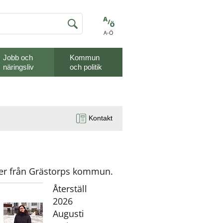
A-Ö
Jobb och
Kommun
näringsliv
och politik
Kontakt
ser från Grästorps kommun.
Återställ
År:
2026
Augusti