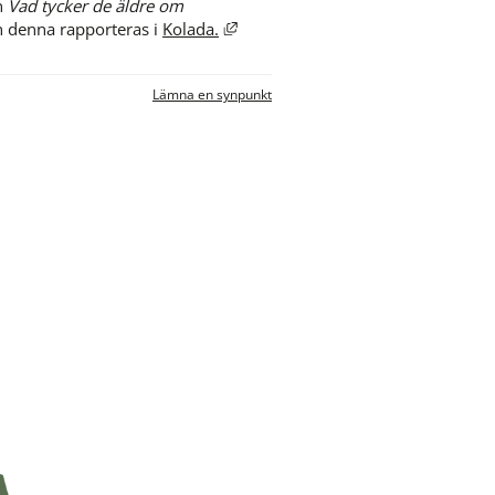
 
Vad tycker de äldre om 
Länk till annan webbplats, öppnas 
n denna rapporteras i 
Kolada.
Lämna en synpunkt