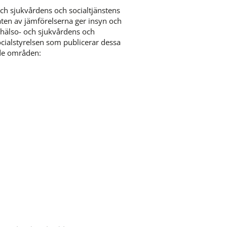
ch sjukvårdens och socialtjänstens 
aten av jämförelserna ger insyn och 
 hälso- och sjukvårdens och 
ocialstyrelsen som publicerar dessa 
nde områden:
lats, öppnas i nytt fönster.