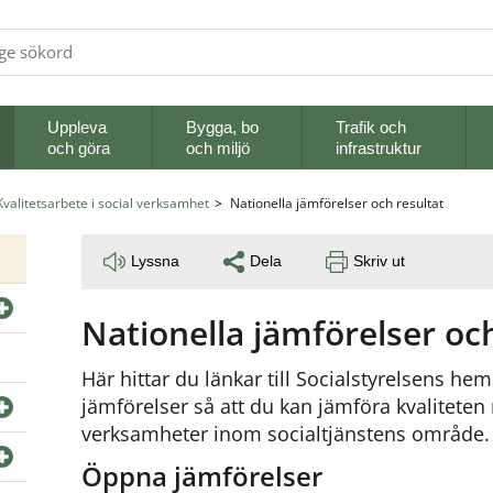
Uppleva
Bygga, bo
Trafik och
och göra
och miljö
infrastruktur
Kvalitetsarbete i social verksamhet
Nationella jämförelser och resultat
Lyssna
Dela
Skriv ut
Nationella jämförelser och
Här hittar du länkar till Socialstyrelsens hem
jämförelser så att du kan jämföra kvalitete
verksamheter inom socialtjänstens område.
Öppna jämförelser