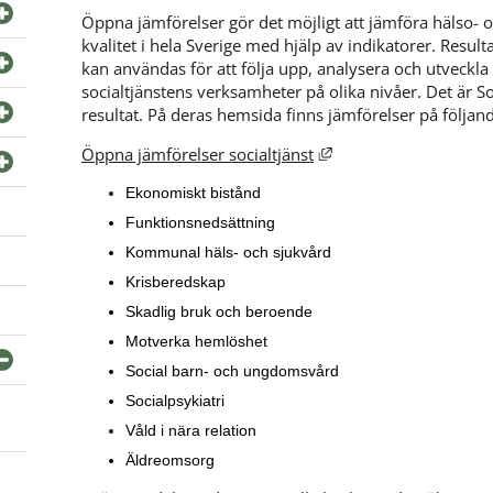
Öppna jämförelser gör det möjligt att jämföra hälso- o
kvalitet i hela Sverige med hjälp av indikatorer. Result
kan användas för att följa upp, analysera och utveckla
socialtjänstens verksamheter på olika nivåer. Det är S
resultat. På deras hemsida finns jämförelser på följa
Länk till annan webbp
Öppna jämförelser socialtjänst
Ekonomiskt bistånd
Funktionsnedsättning
Kommunal häls- och sjukvård
Krisberedskap
Skadlig bruk och beroende
Motverka hemlöshet
Social barn- och ungdomsvård
Socialpsykiatri
Våld i nära relation
Äldreomsorg