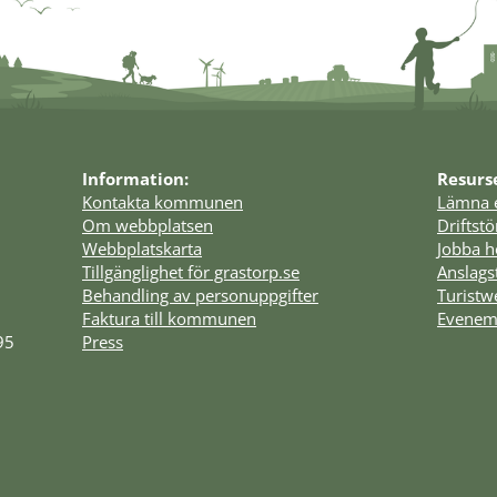
Information:
Resurs
Kontakta kommunen
Lämna 
Om webbplatsen
Driftst
Webbplatskarta
Jobba h
Tillgänglighet för grastorp.se
Anslags
Behandling av personuppgifter
Turist
Faktura till kommunen
Evenem
95
Press