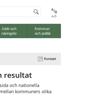
A-Ö
Jobb och
Kommun
näringsliv
och politik
Kontakt
 resultat
sida och nationella 
n mellan kommuners olika 