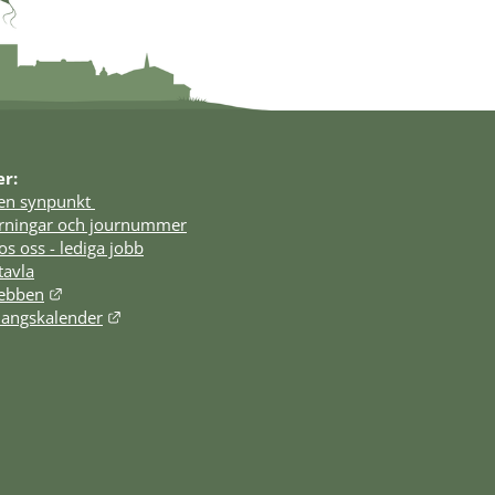
er:
en synpunkt 
örningar och journummer
os oss - lediga jobb
tavla
Länk till annan webbplats.
webben
Länk till annan webbplats.
angskalender