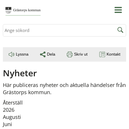
Sök
Lyssna
Dela
Skriv ut
Kontakt
Nyheter
Här publiceras nyheter och aktuella händelser från 
Grästorps kommun.
Återställ
År:
2026
Augusti
Juni