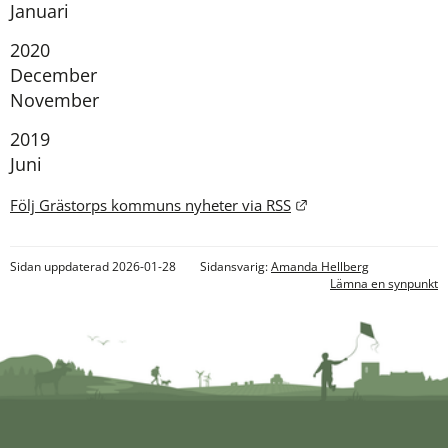
Januari
År:
2020
December
November
År:
2019
Juni
Länk till annan webb
Följ Grästorps kommuns nyheter via RSS
Sidan uppdaterad 2026-01-28
Sidansvarig:
Amanda Hellberg
Lämna en synpunkt