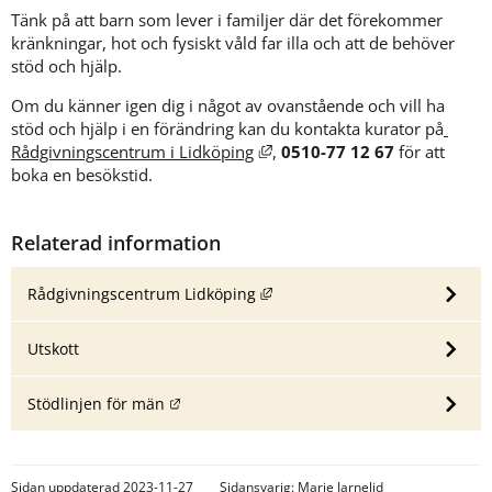
Tänk på att barn som lever i familjer där det förekommer 
kränkningar, hot och fysiskt våld far illa och att de behöver 
stöd och hjälp.
Om du känner igen dig i något av ovanstående och vill ha 
stöd och hjälp i en förändring kan du kontakta kurator på
Länk till annan webbplats, öp
Rådgivningscentrum i Lidköping
, 
0510-77 12 67
 för att 
boka en besökstid.
Relaterad information
Länk till annan webbplats, öpp
Rådgivningscentrum Lidköping
Utskott
Länk till annan webbplats.
Stödlinjen för män
Sidan uppdaterad 2023-11-27
Sidansvarig:
Marie Jarnelid