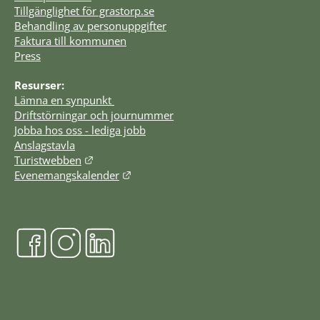
Tillgänglighet för grastorp.se
Behandling av personuppgifter
Faktura till kommunen
Press
Resurser:
Lämna en synpunkt 
Driftstörningar och journummer
Jobba hos oss - lediga jobb
Anslagstavla
Länk till annan webbplats.
Turistwebben
Länk till annan webbplats.
Evenemangskalender