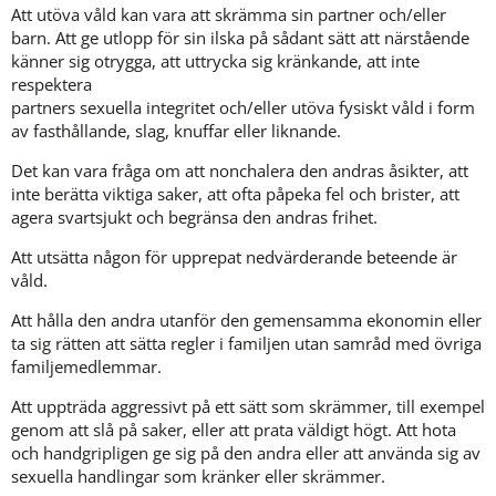
Att utöva våld kan vara att skrämma sin partner och/eller 
barn. Att ge utlopp för sin ilska på sådant sätt att närstående 
känner sig otrygga, att uttrycka sig kränkande, att inte 
respektera
partners sexuella integritet och/eller utöva fysiskt våld i form 
av fasthållande, slag, knuffar eller liknande.
Det kan vara fråga om att nonchalera den andras åsikter, att 
inte berätta viktiga saker, att ofta påpeka fel och brister, att 
agera svartsjukt och begränsa den andras frihet.
Att utsätta någon för upprepat nedvärderande beteende är 
våld.
Att hålla den andra utanför den gemensamma ekonomin eller 
ta sig rätten att sätta regler i familjen utan samråd med övriga 
familjemedlemmar.
Att uppträda aggressivt på ett sätt som skrämmer, till exempel 
genom att slå på saker, eller att prata väldigt högt. Att hota 
och handgripligen ge sig på den andra eller att använda sig av 
sexuella handlingar som kränker eller skrämmer.