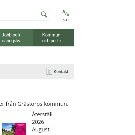
A-Ö
Jobb och
Kommun
näringsliv
och politik
Kontakt
ser från Grästorps kommun.
Återställ
År:
2026
Augusti