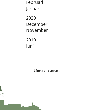
Februari
Januari
År:
2020
December
November
År:
2019
Juni
nnan webbplats.
Lämna en synpunkt