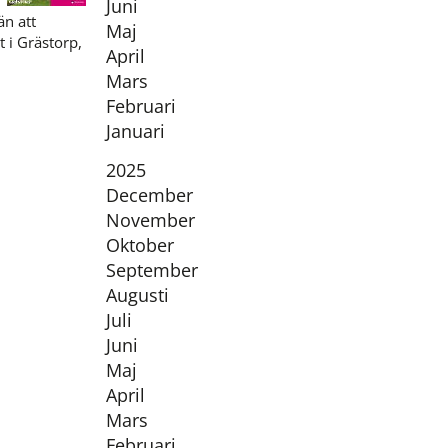
Juni
än att
Maj
 i Grästorp,
April
Mars
Februari
Januari
År:
2025
December
November
Oktober
September
Augusti
Juli
Juni
Maj
April
Mars
Februari