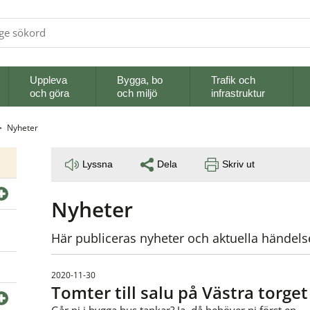
Uppleva
Bygga, bo
Trafik och
och göra
och miljö
infrastruktur
Nyheter
Lyssna
Dela
Skriv ut
Nyheter
Här publiceras nyheter och aktuella händel
2020-11-30
Tomter till salu på Västra torget
Går ni i bygga hus tankar? Ja, då behöver ni först en